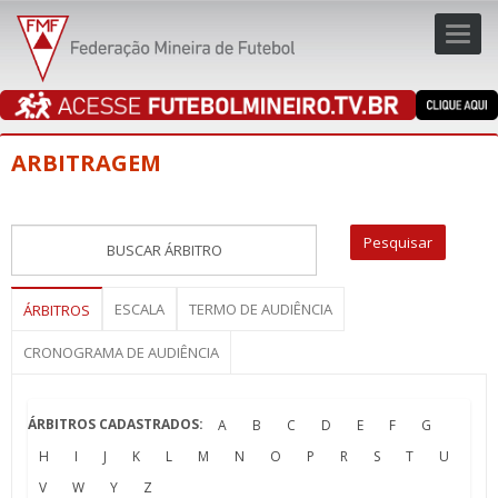
Toggl
navig
navig
ARBITRAGEM
ESCALA
TERMO DE AUDIÊNCIA
ÁRBITROS
CRONOGRAMA DE AUDIÊNCIA
ÁRBITROS CADASTRADOS:
A
B
C
D
E
F
G
H
I
J
K
L
M
N
O
P
R
S
T
U
V
W
Y
Z