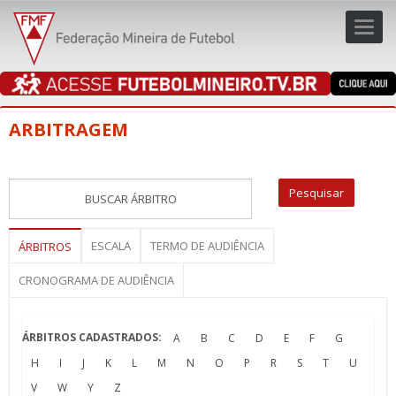
Toggl
navig
navig
ARBITRAGEM
ESCALA
TERMO DE AUDIÊNCIA
ÁRBITROS
CRONOGRAMA DE AUDIÊNCIA
ÁRBITROS CADASTRADOS:
A
B
C
D
E
F
G
H
I
J
K
L
M
N
O
P
R
S
T
U
V
W
Y
Z