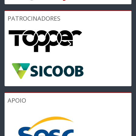
PATROCINADORES
APOIO