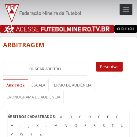
Toggl
navig
navig
ARBITRAGEM
ESCALA
TERMO DE AUDIÊNCIA
ÁRBITROS
CRONOGRAMA DE AUDIÊNCIA
ÁRBITROS CADASTRADOS:
A
B
C
D
E
F
G
H
I
J
K
L
M
N
O
P
R
S
T
U
V
W
Y
Z