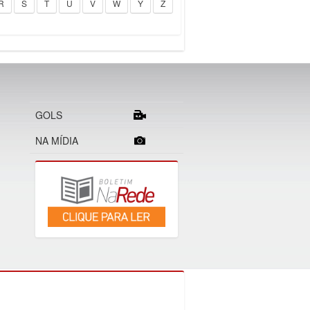
R
S
T
U
V
W
Y
Z
GOLS
NA MÍDIA