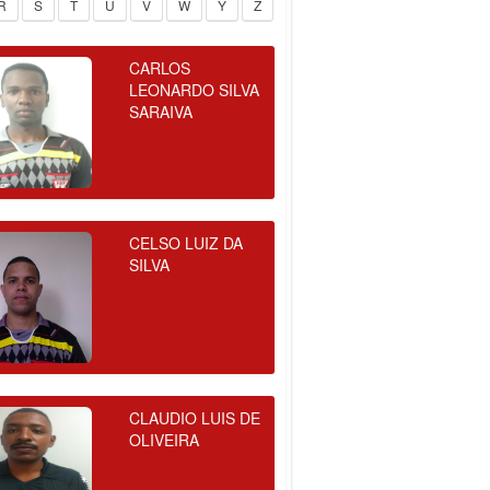
R
S
T
U
V
W
Y
Z
CARLOS
LEONARDO SILVA
SARAIVA
CELSO LUIZ DA
SILVA
CLAUDIO LUIS DE
OLIVEIRA