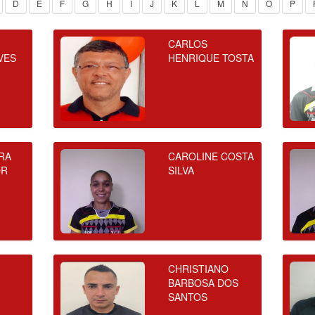
D
E
F
G
H
I
J
K
L
M
N
O
P
CARLOS
VES
HENRIQUE TOSTA
RA
CAROLINE COSTA
OR
SILVA
CHRISTIANO
BARBOSA DOS
SANTOS