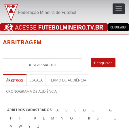
Toggl
navig
navig
ARBITRAGEM
ESCALA
TERMO DE AUDIÊNCIA
ÁRBITROS
CRONOGRAMA DE AUDIÊNCIA
ÁRBITROS CADASTRADOS:
A
B
C
D
E
F
G
H
I
J
K
L
M
N
O
P
R
S
T
U
V
W
Y
Z