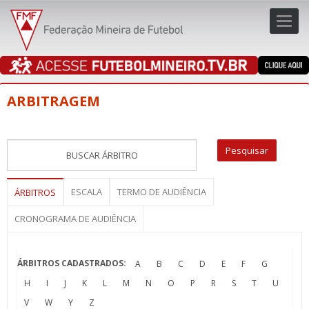
Toggl
navig
navig
ARBITRAGEM
ESCALA
TERMO DE AUDIÊNCIA
ÁRBITROS
CRONOGRAMA DE AUDIÊNCIA
ÁRBITROS CADASTRADOS:
A
B
C
D
E
F
G
H
I
J
K
L
M
N
O
P
R
S
T
U
V
W
Y
Z