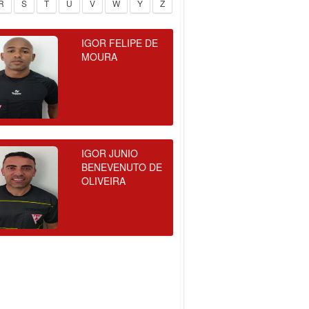
R
S
T
U
V
W
Y
Z
IGOR FELIPE DE
MOURA
IGOR JUNIO
BENEVENUTO DE
OLIVEIRA