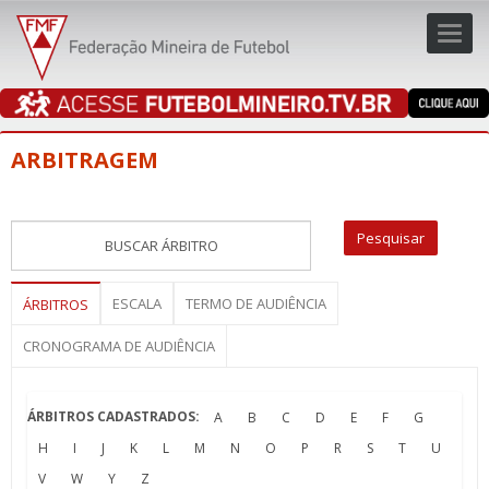
Toggl
navig
navig
ARBITRAGEM
ESCALA
TERMO DE AUDIÊNCIA
ÁRBITROS
CRONOGRAMA DE AUDIÊNCIA
ÁRBITROS CADASTRADOS:
A
B
C
D
E
F
G
H
I
J
K
L
M
N
O
P
R
S
T
U
V
W
Y
Z