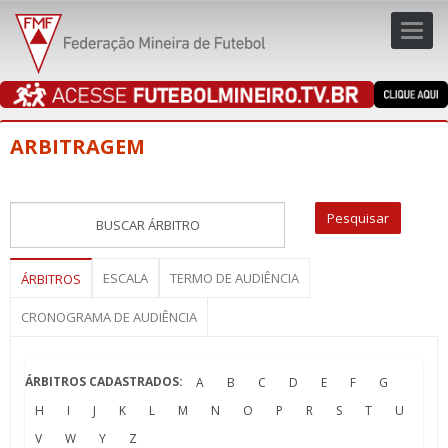
Toggl
navig
navig
ARBITRAGEM
ESCALA
TERMO DE AUDIÊNCIA
ÁRBITROS
CRONOGRAMA DE AUDIÊNCIA
ÁRBITROS CADASTRADOS:
A
B
C
D
E
F
G
H
I
J
K
L
M
N
O
P
R
S
T
U
V
W
Y
Z