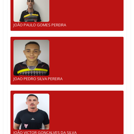
JOÃO PAULO GOMES PEREIRA
JOAO PEDRO SILVA PEREIRA
JOÃO VICTOR GONÇALVES DA SILVA