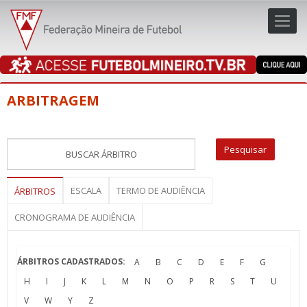
Toggl
navig
navig
ARBITRAGEM
ESCALA
TERMO DE AUDIÊNCIA
ÁRBITROS
CRONOGRAMA DE AUDIÊNCIA
ÁRBITROS CADASTRADOS:
A
B
C
D
E
F
G
H
I
J
K
L
M
N
O
P
R
S
T
U
V
W
Y
Z