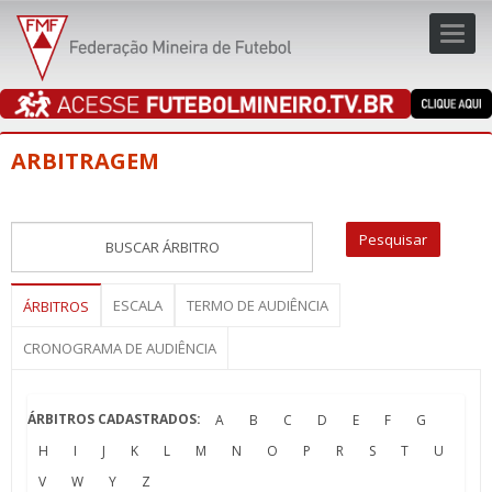
Toggl
navig
navig
ARBITRAGEM
ESCALA
TERMO DE AUDIÊNCIA
ÁRBITROS
CRONOGRAMA DE AUDIÊNCIA
ÁRBITROS CADASTRADOS:
A
B
C
D
E
F
G
H
I
J
K
L
M
N
O
P
R
S
T
U
V
W
Y
Z