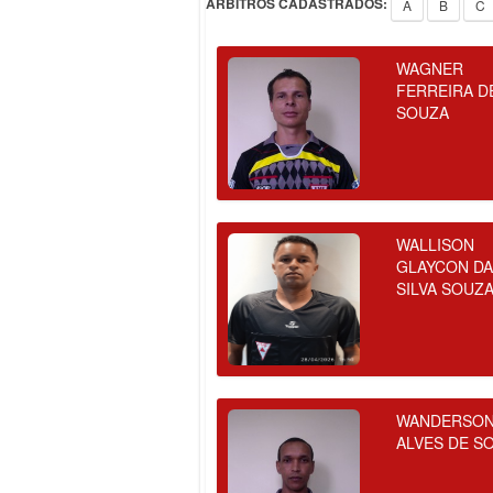
ÁRBITROS CADASTRADOS:
A
B
C
WAGNER
FERREIRA D
SOUZA
WALLISON
GLAYCON D
SILVA SOUZ
WANDERSO
ALVES DE S