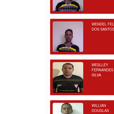
WENDEL FEL
DOS SANTO
WESLLEY
FERNANDES
SILVA
WILLIAN
DOUGLAS