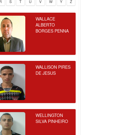
R
S
T
U
V
W
Y
Z
WALLACE
ALBERTO
BORGES PENNA
WALLISON PIRES
DE JESUS
WELLINGTON
SILVA PINHEIRO