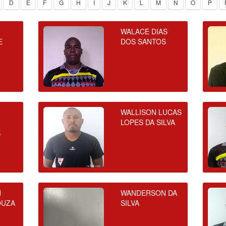
D
E
F
G
H
I
J
K
L
M
N
O
P
WALACE DIAS
E
DOS SANTOS
WALLISON LUCAS
A
LOPES DA SILVA
A
N
WANDERSON DA
OUZA
SILVA