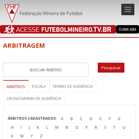
Toggl
navig
navig
ARBITRAGEM
ESCALA
TERMO DE AUDIÊNCIA
ÁRBITROS
CRONOGRAMA DE AUDIÊNCIA
ÁRBITROS CADASTRADOS:
A
B
C
D
E
F
G
H
I
J
K
L
M
N
O
P
R
S
T
U
V
W
Y
Z