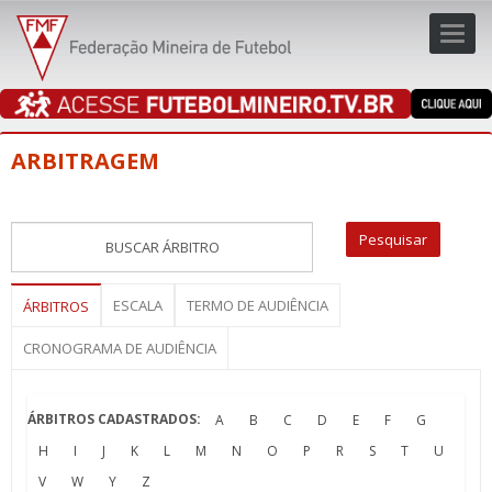
Toggl
navig
navig
ARBITRAGEM
ESCALA
TERMO DE AUDIÊNCIA
ÁRBITROS
CRONOGRAMA DE AUDIÊNCIA
ÁRBITROS CADASTRADOS:
A
B
C
D
E
F
G
H
I
J
K
L
M
N
O
P
R
S
T
U
V
W
Y
Z