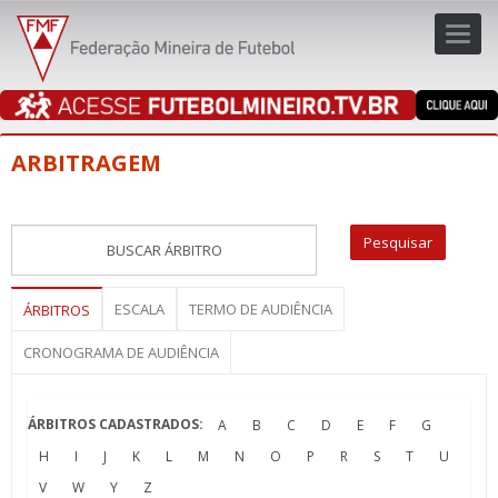
Toggl
navig
navig
ARBITRAGEM
ESCALA
TERMO DE AUDIÊNCIA
ÁRBITROS
CRONOGRAMA DE AUDIÊNCIA
ÁRBITROS CADASTRADOS:
A
B
C
D
E
F
G
H
I
J
K
L
M
N
O
P
R
S
T
U
V
W
Y
Z