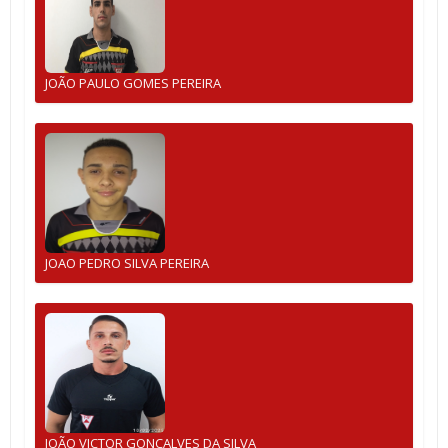
JOÃO PAULO GOMES PEREIRA
JOAO PEDRO SILVA PEREIRA
JOÃO VICTOR GONÇALVES DA SILVA