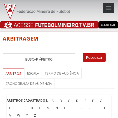
Toggl
navig
navig
ARBITRAGEM
ESCALA
TERMO DE AUDIÊNCIA
ÁRBITROS
CRONOGRAMA DE AUDIÊNCIA
ÁRBITROS CADASTRADOS:
A
B
C
D
E
F
G
H
I
J
K
L
M
N
O
P
R
S
T
U
V
W
Y
Z