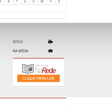
R
S
T
U
V
W
Y
Z
GOLS
NA MÍDIA