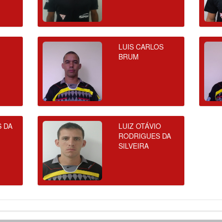
LUIS CARLOS
BRUM
S DA
LUIZ OTÁVIO
RODRIGUES DA
SILVEIRA