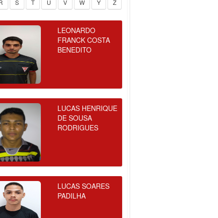
R
S
T
U
V
W
Y
Z
LEONARDO
FRANCK COSTA
BENEDITO
LUCAS HENRIQUE
DE SOUSA
RODRIGUES
LUCAS SOARES
PADILHA