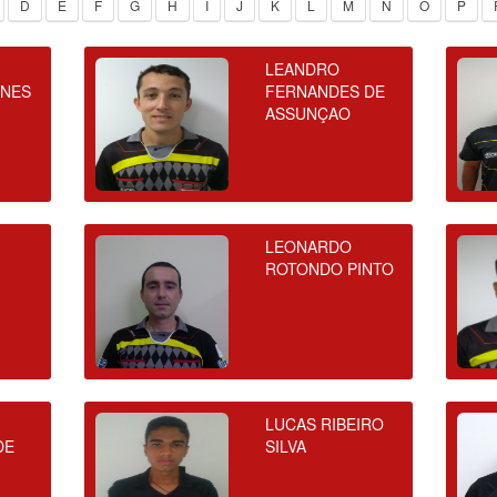
D
E
F
G
H
I
J
K
L
M
N
O
P
LEANDRO
UNES
FERNANDES DE
ASSUNÇAO
LEONARDO
ROTONDO PINTO
LUCAS RIBEIRO
DE
SILVA