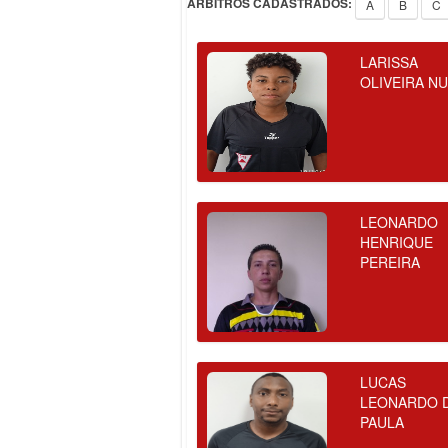
ÁRBITROS CADASTRADOS:
A
B
C
LARISSA
OLIVEIRA N
LEONARDO
HENRIQUE
PEREIRA
LUCAS
LEONARDO 
PAULA