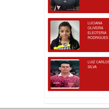
LUCIANA
OLIVEIRA
ELEOTERIA
RODRIGUES
LUIZ CARLO
SILVA