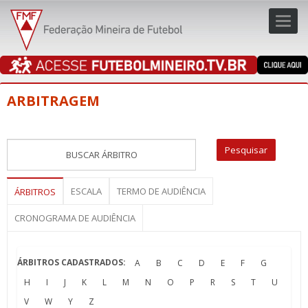
Toggl
navig
navig
ARBITRAGEM
ESCALA
TERMO DE AUDIÊNCIA
ÁRBITROS
CRONOGRAMA DE AUDIÊNCIA
ÁRBITROS CADASTRADOS:
A
B
C
D
E
F
G
H
I
J
K
L
M
N
O
P
R
S
T
U
V
W
Y
Z