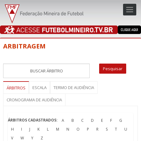
Toggl
navig
navig
ARBITRAGEM
ESCALA
TERMO DE AUDIÊNCIA
ÁRBITROS
CRONOGRAMA DE AUDIÊNCIA
ÁRBITROS CADASTRADOS:
A
B
C
D
E
F
G
H
I
J
K
L
M
N
O
P
R
S
T
U
V
W
Y
Z