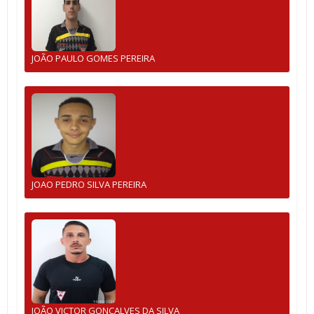
JOÃO PAULO GOMES PEREIRA
JOAO PEDRO SILVA PEREIRA
JOÃO VICTOR GONÇALVES DA SILVA