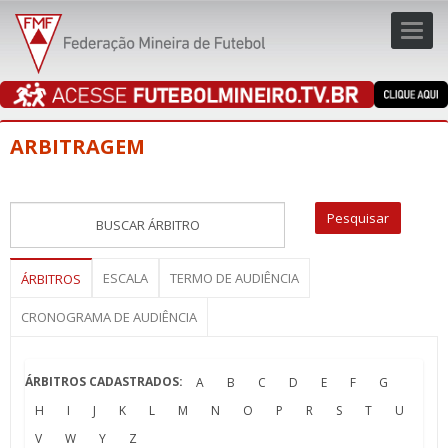
Toggl
navig
navig
ARBITRAGEM
ESCALA
TERMO DE AUDIÊNCIA
ÁRBITROS
CRONOGRAMA DE AUDIÊNCIA
ÁRBITROS CADASTRADOS:
A
B
C
D
E
F
G
H
I
J
K
L
M
N
O
P
R
S
T
U
V
W
Y
Z