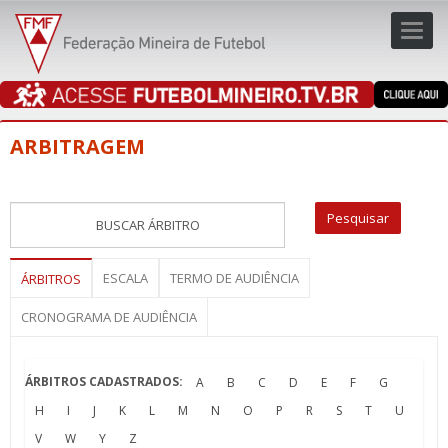
Toggl
navig
navig
ARBITRAGEM
ESCALA
TERMO DE AUDIÊNCIA
ÁRBITROS
CRONOGRAMA DE AUDIÊNCIA
ÁRBITROS CADASTRADOS:
A
B
C
D
E
F
G
H
I
J
K
L
M
N
O
P
R
S
T
U
V
W
Y
Z