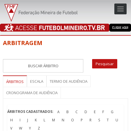
Toggl
navig
navig
ARBITRAGEM
ESCALA
TERMO DE AUDIÊNCIA
ÁRBITROS
CRONOGRAMA DE AUDIÊNCIA
ÁRBITROS CADASTRADOS:
A
B
C
D
E
F
G
H
I
J
K
L
M
N
O
P
R
S
T
U
V
W
Y
Z