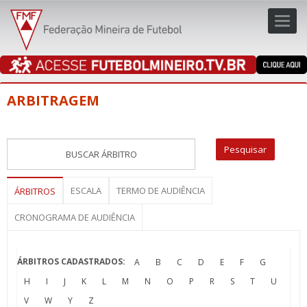
Toggl
navig
navig
ARBITRAGEM
ESCALA
TERMO DE AUDIÊNCIA
ÁRBITROS
CRONOGRAMA DE AUDIÊNCIA
ÁRBITROS CADASTRADOS:
A
B
C
D
E
F
G
H
I
J
K
L
M
N
O
P
R
S
T
U
V
W
Y
Z