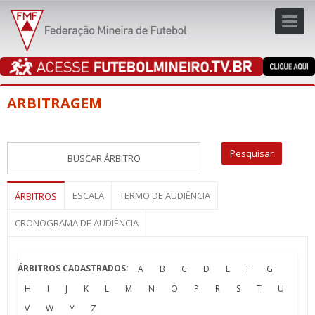
Toggl
navig
navig
ARBITRAGEM
ESCALA
TERMO DE AUDIÊNCIA
ÁRBITROS
CRONOGRAMA DE AUDIÊNCIA
ÁRBITROS CADASTRADOS:
A
B
C
D
E
F
G
H
I
J
K
L
M
N
O
P
R
S
T
U
V
W
Y
Z