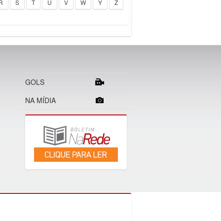
R
S
T
U
V
W
Y
Z
GOLS
NA MÍDIA