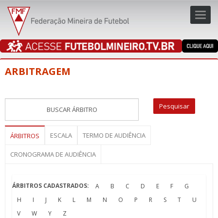
Toggl
navig
navig
ARBITRAGEM
ESCALA
TERMO DE AUDIÊNCIA
ÁRBITROS
CRONOGRAMA DE AUDIÊNCIA
ÁRBITROS CADASTRADOS:
A
B
C
D
E
F
G
H
I
J
K
L
M
N
O
P
R
S
T
U
V
W
Y
Z