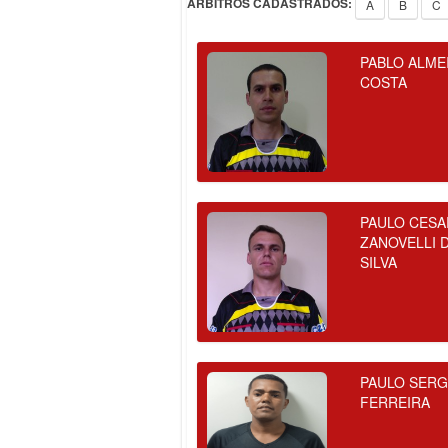
ÁRBITROS CADASTRADOS:
A
B
C
PABLO ALME
COSTA
PAULO CESA
ZANOVELLI 
SILVA
PAULO SERG
FERREIRA