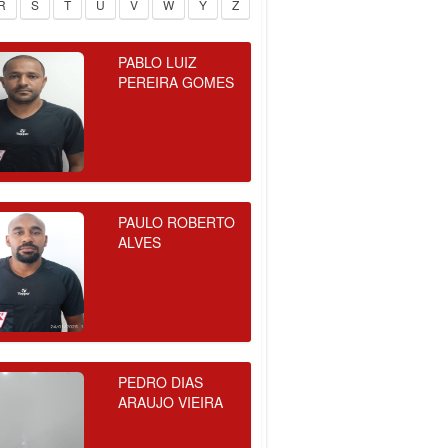
R
S
T
U
V
W
Y
Z
PABLO LUIZ
PEREIRA GOMES
PAULO ROBERTO
ALVES
PEDRO DIAS
ARAUJO VIEIRA