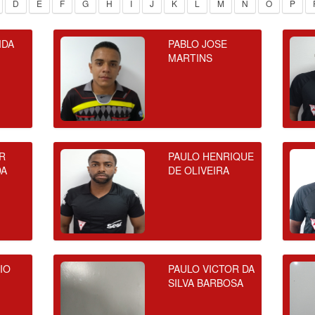
D
E
F
G
H
I
J
K
L
M
N
O
P
IDA
PABLO JOSE
MARTINS
R
PAULO HENRIQUE
DA
DE OLIVEIRA
IO
PAULO VICTOR DA
SILVA BARBOSA