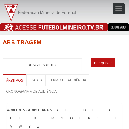
Toggl
navig
navig
ARBITRAGEM
ESCALA
TERMO DE AUDIÊNCIA
ÁRBITROS
CRONOGRAMA DE AUDIÊNCIA
ÁRBITROS CADASTRADOS:
A
B
C
D
E
F
G
H
I
J
K
L
M
N
O
P
R
S
T
U
V
W
Y
Z