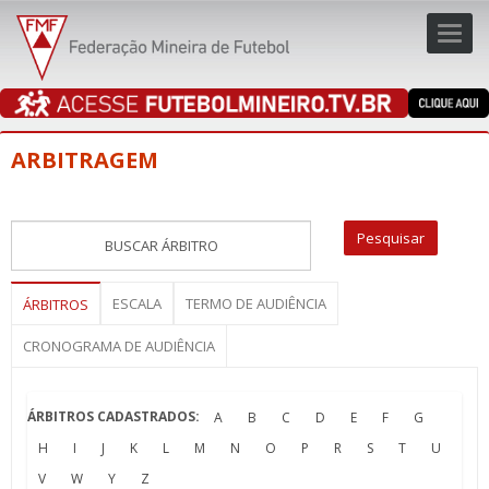
Toggl
navig
navig
ARBITRAGEM
ESCALA
TERMO DE AUDIÊNCIA
ÁRBITROS
CRONOGRAMA DE AUDIÊNCIA
ÁRBITROS CADASTRADOS:
A
B
C
D
E
F
G
H
I
J
K
L
M
N
O
P
R
S
T
U
V
W
Y
Z