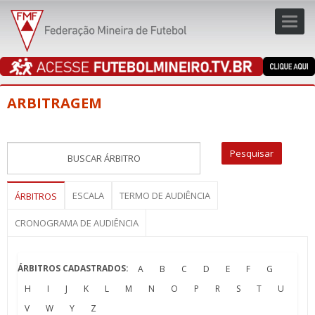
Toggl
navig
navig
ARBITRAGEM
ESCALA
TERMO DE AUDIÊNCIA
ÁRBITROS
CRONOGRAMA DE AUDIÊNCIA
ÁRBITROS CADASTRADOS:
A
B
C
D
E
F
G
H
I
J
K
L
M
N
O
P
R
S
T
U
V
W
Y
Z