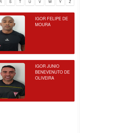
R
S
T
U
V
W
Y
Z
IGOR FELIPE DE
MOURA
IGOR JUNIO
BENEVENUTO DE
OLIVEIRA