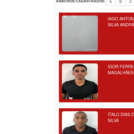
ÁRBITROS CADASTRADOS:
A
B
C
IAGO ANTON
SILVA ANDR
IGOR FERRE
MAGALHÃES
ITALO DIAS 
SILVA