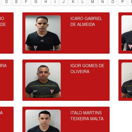
D
E
F
G
H
I
J
K
L
M
N
O
P
IO
ICARO GABRIEL
ADE
DE ALMEIDA
IRA
IGOR GOMES DE
OLIVEIRA
DA
ITALO MARTINS
TEIXEIRA MALTA