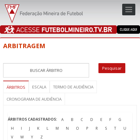
Toggl
navig
navig
ARBITRAGEM
ESCALA
TERMO DE AUDIÊNCIA
ÁRBITROS
CRONOGRAMA DE AUDIÊNCIA
ÁRBITROS CADASTRADOS:
A
B
C
D
E
F
G
H
I
J
K
L
M
N
O
P
R
S
T
U
V
W
Y
Z