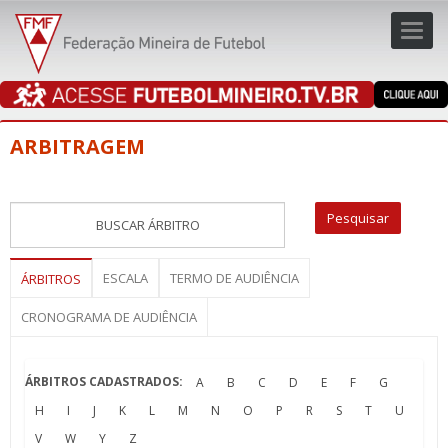
Toggl
navig
navig
ARBITRAGEM
ESCALA
TERMO DE AUDIÊNCIA
ÁRBITROS
CRONOGRAMA DE AUDIÊNCIA
ÁRBITROS CADASTRADOS:
A
B
C
D
E
F
G
H
I
J
K
L
M
N
O
P
R
S
T
U
V
W
Y
Z