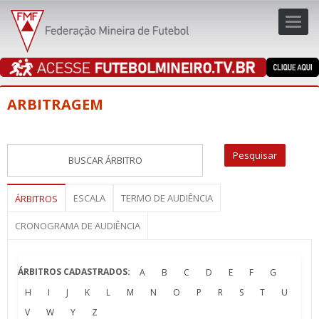
Toggl
navig
navig
ARBITRAGEM
ESCALA
TERMO DE AUDIÊNCIA
ÁRBITROS
CRONOGRAMA DE AUDIÊNCIA
ÁRBITROS CADASTRADOS:
A
B
C
D
E
F
G
H
I
J
K
L
M
N
O
P
R
S
T
U
V
W
Y
Z