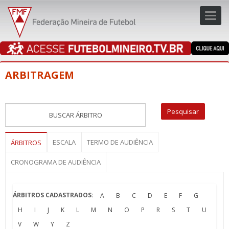
Toggl
navig
navig
ARBITRAGEM
ESCALA
TERMO DE AUDIÊNCIA
ÁRBITROS
CRONOGRAMA DE AUDIÊNCIA
ÁRBITROS CADASTRADOS:
A
B
C
D
E
F
G
H
I
J
K
L
M
N
O
P
R
S
T
U
V
W
Y
Z