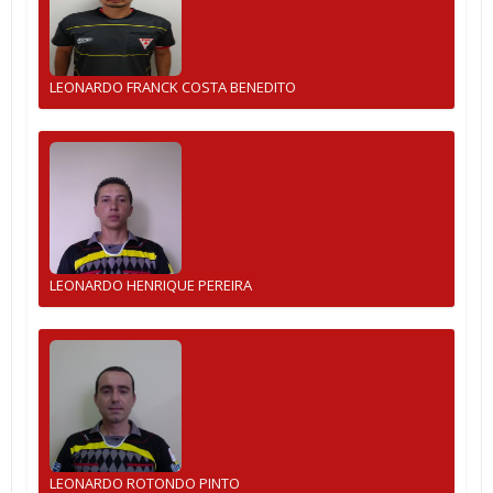
LEONARDO FRANCK COSTA BENEDITO
LEONARDO HENRIQUE PEREIRA
LEONARDO ROTONDO PINTO