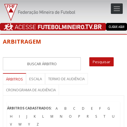
Toggl
navig
navig
ARBITRAGEM
ESCALA
TERMO DE AUDIÊNCIA
ÁRBITROS
CRONOGRAMA DE AUDIÊNCIA
ÁRBITROS CADASTRADOS:
A
B
C
D
E
F
G
H
I
J
K
L
M
N
O
P
R
S
T
U
V
W
Y
Z