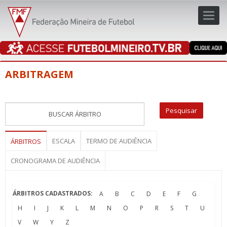
Toggl
navig
navig
ARBITRAGEM
ESCALA
TERMO DE AUDIÊNCIA
ÁRBITROS
CRONOGRAMA DE AUDIÊNCIA
ÁRBITROS CADASTRADOS:
A
B
C
D
E
F
G
H
I
J
K
L
M
N
O
P
R
S
T
U
V
W
Y
Z