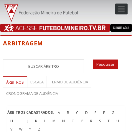
Toggl
navig
navig
ARBITRAGEM
ESCALA
TERMO DE AUDIÊNCIA
ÁRBITROS
CRONOGRAMA DE AUDIÊNCIA
ÁRBITROS CADASTRADOS:
A
B
C
D
E
F
G
H
I
J
K
L
M
N
O
P
R
S
T
U
V
W
Y
Z