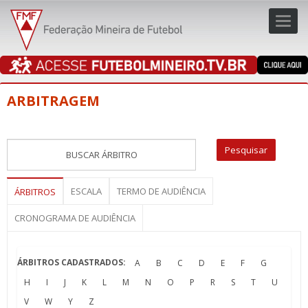
Toggl
navig
navig
ARBITRAGEM
ESCALA
TERMO DE AUDIÊNCIA
ÁRBITROS
CRONOGRAMA DE AUDIÊNCIA
ÁRBITROS CADASTRADOS:
A
B
C
D
E
F
G
H
I
J
K
L
M
N
O
P
R
S
T
U
V
W
Y
Z