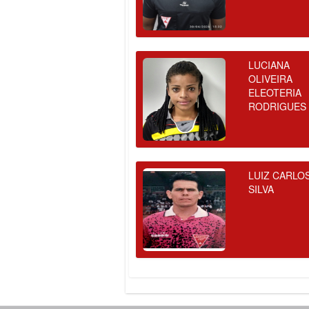
LUCIANA
OLIVEIRA
ELEOTERIA
RODRIGUES
LUIZ CARLO
SILVA