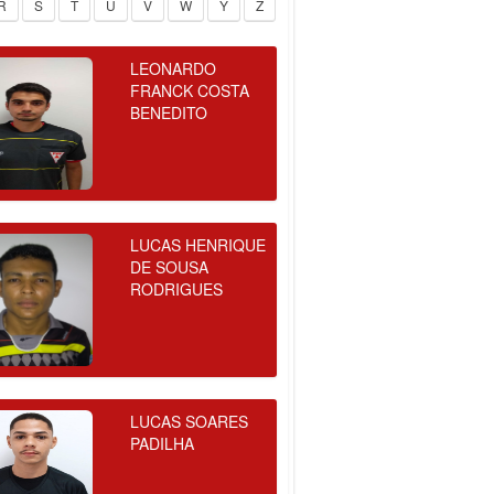
R
S
T
U
V
W
Y
Z
LEONARDO
FRANCK COSTA
BENEDITO
LUCAS HENRIQUE
DE SOUSA
RODRIGUES
LUCAS SOARES
PADILHA