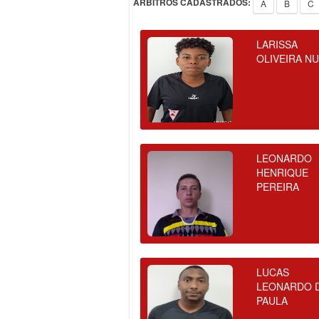
ÁRBITROS CADASTRADOS:
A
B
C
LARISSA
OLIVEIRA N
LEONARDO
HENRIQUE
PEREIRA
LUCAS
LEONARDO 
PAULA