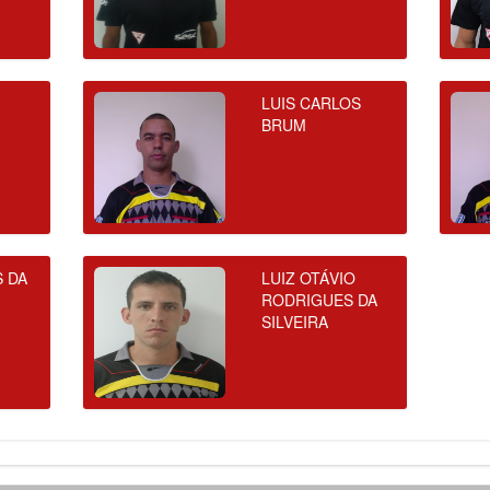
LUIS CARLOS
BRUM
S DA
LUIZ OTÁVIO
RODRIGUES DA
SILVEIRA