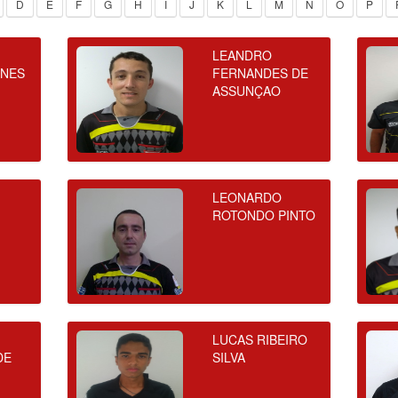
D
E
F
G
H
I
J
K
L
M
N
O
P
LEANDRO
UNES
FERNANDES DE
ASSUNÇAO
LEONARDO
ROTONDO PINTO
LUCAS RIBEIRO
DE
SILVA