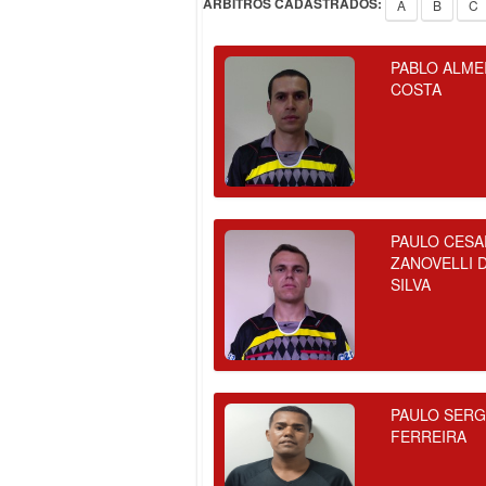
ÁRBITROS CADASTRADOS:
A
B
C
PABLO ALME
COSTA
PAULO CESA
ZANOVELLI 
SILVA
PAULO SERG
FERREIRA