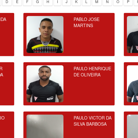
D
E
F
G
H
I
J
K
L
M
N
O
P
IDA
PABLO JOSE
MARTINS
R
PAULO HENRIQUE
DA
DE OLIVEIRA
IO
PAULO VICTOR DA
SILVA BARBOSA