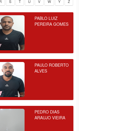
R
S
T
U
V
W
Y
Z
PABLO LUIZ
PEREIRA GOMES
PAULO ROBERTO
ALVES
PEDRO DIAS
ARAUJO VIEIRA