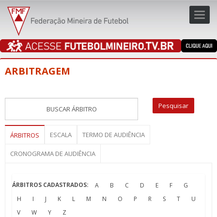
Toggl
navig
navig
ARBITRAGEM
ESCALA
TERMO DE AUDIÊNCIA
ÁRBITROS
CRONOGRAMA DE AUDIÊNCIA
ÁRBITROS CADASTRADOS:
A
B
C
D
E
F
G
H
I
J
K
L
M
N
O
P
R
S
T
U
V
W
Y
Z