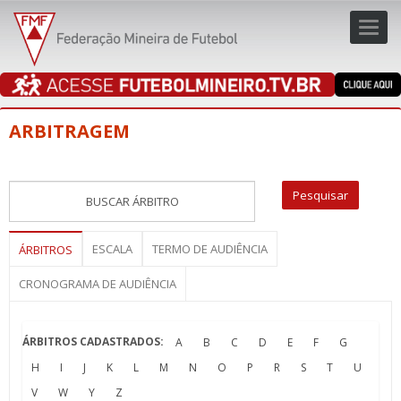
Toggl
navig
navig
ARBITRAGEM
ESCALA
TERMO DE AUDIÊNCIA
ÁRBITROS
CRONOGRAMA DE AUDIÊNCIA
ÁRBITROS CADASTRADOS:
A
B
C
D
E
F
G
H
I
J
K
L
M
N
O
P
R
S
T
U
V
W
Y
Z