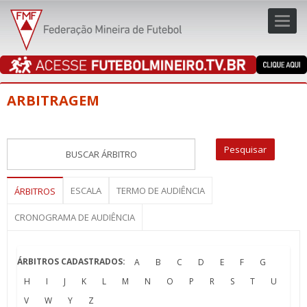
Toggl
navig
navig
ARBITRAGEM
ESCALA
TERMO DE AUDIÊNCIA
ÁRBITROS
CRONOGRAMA DE AUDIÊNCIA
ÁRBITROS CADASTRADOS:
A
B
C
D
E
F
G
H
I
J
K
L
M
N
O
P
R
S
T
U
V
W
Y
Z