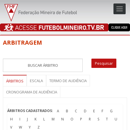
Toggl
navig
navig
ARBITRAGEM
ESCALA
TERMO DE AUDIÊNCIA
ÁRBITROS
CRONOGRAMA DE AUDIÊNCIA
ÁRBITROS CADASTRADOS:
A
B
C
D
E
F
G
H
I
J
K
L
M
N
O
P
R
S
T
U
V
W
Y
Z