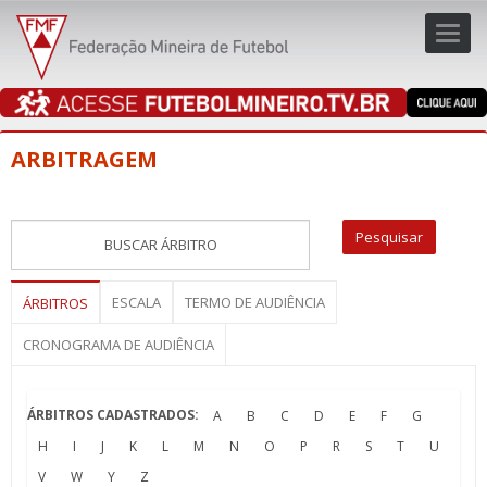
Toggl
navig
navig
ARBITRAGEM
ESCALA
TERMO DE AUDIÊNCIA
ÁRBITROS
CRONOGRAMA DE AUDIÊNCIA
ÁRBITROS CADASTRADOS:
A
B
C
D
E
F
G
H
I
J
K
L
M
N
O
P
R
S
T
U
V
W
Y
Z