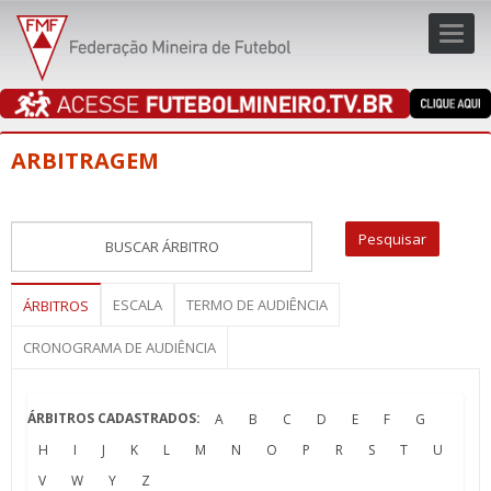
Toggl
navig
navig
ARBITRAGEM
ESCALA
TERMO DE AUDIÊNCIA
ÁRBITROS
CRONOGRAMA DE AUDIÊNCIA
ÁRBITROS CADASTRADOS:
A
B
C
D
E
F
G
H
I
J
K
L
M
N
O
P
R
S
T
U
V
W
Y
Z